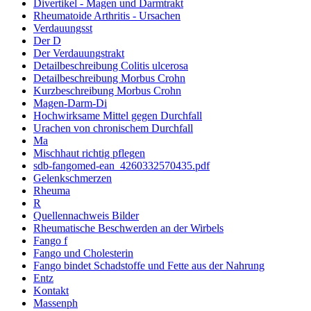
Divertikel - Magen und Darmtrakt
Rheumatoide Arthritis - Ursachen
Verdauungsst
Der D
Der Verdauungstrakt
Detailbeschreibung Colitis ulcerosa
Detailbeschreibung Morbus Crohn
Kurzbeschreibung Morbus Crohn
Magen-Darm-Di
Hochwirksame Mittel gegen Durchfall
Urachen von chronischem Durchfall
Ma
Mischhaut richtig pflegen
sdb-fangomed-ean_4260332570435.pdf
Gelenkschmerzen
Rheuma
R
Quellennachweis Bilder
Rheumatische Beschwerden an der Wirbels
Fango f
Fango und Cholesterin
Fango bindet Schadstoffe und Fette aus der Nahrung
Entz
Kontakt
Massenph