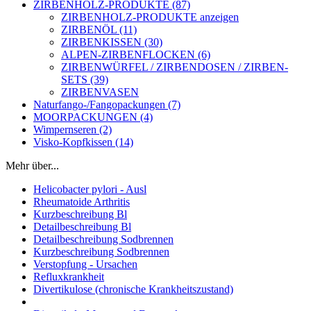
ZIRBENHOLZ-PRODUKTE (87)
ZIRBENHOLZ-PRODUKTE anzeigen
ZIRBENÖL (11)
ZIRBENKISSEN (30)
ALPEN-ZIRBENFLOCKEN (6)
ZIRBENWÜRFEL / ZIRBENDOSEN / ZIRBEN-
SETS (39)
ZIRBENVASEN
Naturfango-/Fangopackungen (7)
MOORPACKUNGEN (4)
Wimpernseren (2)
Visko-Kopfkissen (14)
Mehr über...
Helicobacter pylori - Ausl
Rheumatoide Arthritis
Kurzbeschreibung Bl
Detailbeschreibung Bl
Detailbeschreibung Sodbrennen
Kurzbeschreibung Sodbrennen
Verstopfung - Ursachen
Refluxkrankheit
Divertikulose (chronische Krankheitszustand)