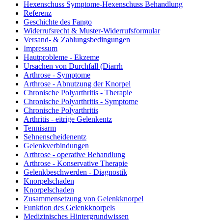
Hexenschuss Symptome-Hexenschuss Behandlung
Referenz
Geschichte des Fango
Widerrufsrecht & Muster-Widerrufsformular
Versand- & Zahlungsbedingungen
Impressum
Hautprobleme - Ekzeme
Ursachen von Durchfall (Diarrh
Arthrose - Symptome
Arthrose - Abnutzung der Knorpel
Chronische Polyarthritis - Therapie
Chronische Polyarthritis - Symptome
Chronische Polyarthritis
Arthritis - eitrige Gelenkentz
Tennisarm
Sehnenscheidenentz
Gelenkverbindungen
Arthrose - operative Behandlung
Arthrose - Konservative Therapie
Gelenkbeschwerden - Diagnostik
Knorpelschaden
Knorpelschaden
Zusammensetzung von Gelenkknorpel
Funktion des Gelenkknorpels
Medizinisches Hintergrundwissen