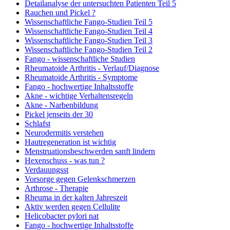
Detailanalyse der untersuchten Patienten Teil 5
Rauchen und Pickel ?
Wissenschaftliche Fango-Studien Teil 5
Wissenschaftliche Fango-Studien Teil 4
Wissenschaftliche Fango-Studien Teil 3
Wissenschaftliche Fango-Studien Teil 2
Fango - wissenschaftliche Studien
Rheumatoide Arthritis - Verlauf/Diagnose
Rheumatoide Arthritis - Symptome
Fango - hochwertige Inhaltsstoffe
Akne - wichtige Verhaltensregeln
Akne - Narbenbildung
Pickel jenseits der 30
Schlafst
Neurodermitis verstehen
Hautregeneration ist wichtig
Menstruationsbeschwerden sanft lindern
Hexenschuss - was tun ?
Verdauungsst
Vorsorge gegen Gelenkschmerzen
Arthrose - Therapie
Rheuma in der kalten Jahreszeit
Aktiv werden gegen Cellulite
Helicobacter pylori nat
Fango - hochwertige Inhaltsstoffe