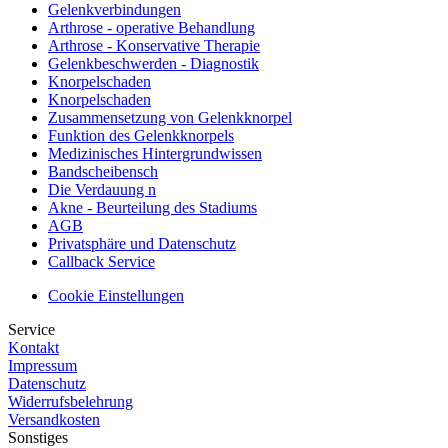
Gelenkverbindungen
Arthrose - operative Behandlung
Arthrose - Konservative Therapie
Gelenkbeschwerden - Diagnostik
Knorpelschaden
Knorpelschaden
Zusammensetzung von Gelenkknorpel
Funktion des Gelenkknorpels
Medizinisches Hintergrundwissen
Bandscheibensch
Die Verdauung n
Akne - Beurteilung des Stadiums
AGB
Privatsphäre und Datenschutz
Callback Service
Cookie Einstellungen
Service
Kontakt
Impressum
Datenschutz
Widerrufsbelehrung
Versandkosten
Sonstiges