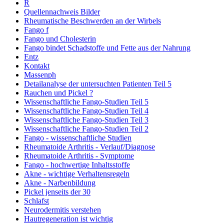
R
Quellennachweis Bilder
Rheumatische Beschwerden an der Wirbels
Fango f
Fango und Cholesterin
Fango bindet Schadstoffe und Fette aus der Nahrung
Entz
Kontakt
Massenph
Detailanalyse der untersuchten Patienten Teil 5
Rauchen und Pickel ?
Wissenschaftliche Fango-Studien Teil 5
Wissenschaftliche Fango-Studien Teil 4
Wissenschaftliche Fango-Studien Teil 3
Wissenschaftliche Fango-Studien Teil 2
Fango - wissenschaftliche Studien
Rheumatoide Arthritis - Verlauf/Diagnose
Rheumatoide Arthritis - Symptome
Fango - hochwertige Inhaltsstoffe
Akne - wichtige Verhaltensregeln
Akne - Narbenbildung
Pickel jenseits der 30
Schlafst
Neurodermitis verstehen
Hautregeneration ist wichtig