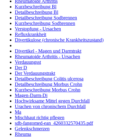
Rheumatoide Arthritis
Kurzbeschreibung Bl
Detailbeschreibung Bl
Detailbeschreibung Sodbrennen
Kurzbeschreibung Sodbrennen
Verstopfung - Ursachen
Refluxkrankheit
Divertikulose (chronische Krankheitszustand)
Divertikel - Magen und Darmtrakt
Rheumatoide Arthritis - Ursachen
Verdauungsst
Der D
Der Verdauungstrakt
Detailbeschreibung Colitis ulcerosa
Detailbeschreibung Morbus Crohn
Kurzbeschreibung Morbus Crohn
Magen-Darm-Di
Hochwirksame Mittel gegen Durchfall
Urachen von chronischem Durchfall
Ma
Mischhaut richtig pflegen
sdb-fangomed-ean_4260332570435.pdf
Gelenkschmerzen
Rheuma