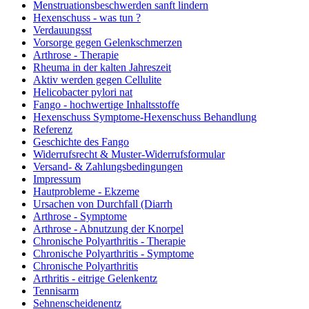
Menstruationsbeschwerden sanft lindern
Hexenschuss - was tun ?
Verdauungsst
Vorsorge gegen Gelenkschmerzen
Arthrose - Therapie
Rheuma in der kalten Jahreszeit
Aktiv werden gegen Cellulite
Helicobacter pylori nat
Fango - hochwertige Inhaltsstoffe
Hexenschuss Symptome-Hexenschuss Behandlung
Referenz
Geschichte des Fango
Widerrufsrecht & Muster-Widerrufsformular
Versand- & Zahlungsbedingungen
Impressum
Hautprobleme - Ekzeme
Ursachen von Durchfall (Diarrh
Arthrose - Symptome
Arthrose - Abnutzung der Knorpel
Chronische Polyarthritis - Therapie
Chronische Polyarthritis - Symptome
Chronische Polyarthritis
Arthritis - eitrige Gelenkentz
Tennisarm
Sehnenscheidenentz