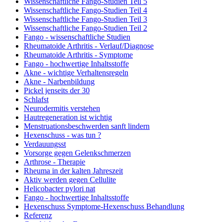
Wissenschaftliche Fango-Studien Teil 5
Wissenschaftliche Fango-Studien Teil 4
Wissenschaftliche Fango-Studien Teil 3
Wissenschaftliche Fango-Studien Teil 2
Fango - wissenschaftliche Studien
Rheumatoide Arthritis - Verlauf/Diagnose
Rheumatoide Arthritis - Symptome
Fango - hochwertige Inhaltsstoffe
Akne - wichtige Verhaltensregeln
Akne - Narbenbildung
Pickel jenseits der 30
Schlafst
Neurodermitis verstehen
Hautregeneration ist wichtig
Menstruationsbeschwerden sanft lindern
Hexenschuss - was tun ?
Verdauungsst
Vorsorge gegen Gelenkschmerzen
Arthrose - Therapie
Rheuma in der kalten Jahreszeit
Aktiv werden gegen Cellulite
Helicobacter pylori nat
Fango - hochwertige Inhaltsstoffe
Hexenschuss Symptome-Hexenschuss Behandlung
Referenz