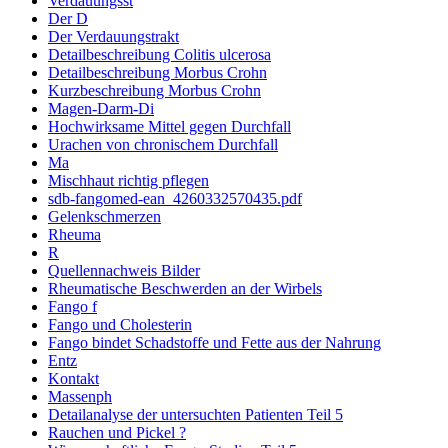
Verdauungsst
Der D
Der Verdauungstrakt
Detailbeschreibung Colitis ulcerosa
Detailbeschreibung Morbus Crohn
Kurzbeschreibung Morbus Crohn
Magen-Darm-Di
Hochwirksame Mittel gegen Durchfall
Urachen von chronischem Durchfall
Ma
Mischhaut richtig pflegen
sdb-fangomed-ean_4260332570435.pdf
Gelenkschmerzen
Rheuma
R
Quellennachweis Bilder
Rheumatische Beschwerden an der Wirbels
Fango f
Fango und Cholesterin
Fango bindet Schadstoffe und Fette aus der Nahrung
Entz
Kontakt
Massenph
Detailanalyse der untersuchten Patienten Teil 5
Rauchen und Pickel ?