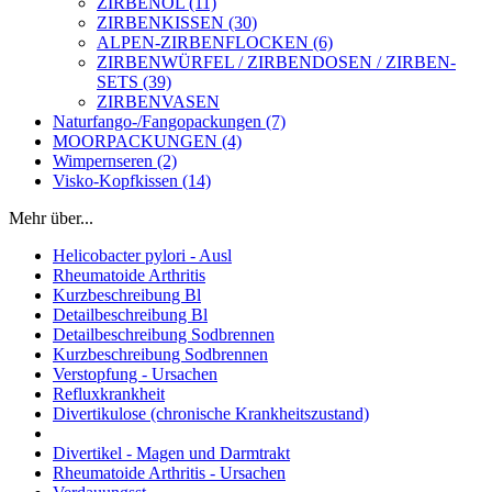
ZIRBENÖL (11)
ZIRBENKISSEN (30)
ALPEN-ZIRBENFLOCKEN (6)
ZIRBENWÜRFEL / ZIRBENDOSEN / ZIRBEN-
SETS (39)
ZIRBENVASEN
Naturfango-/Fangopackungen (7)
MOORPACKUNGEN (4)
Wimpernseren (2)
Visko-Kopfkissen (14)
Mehr über...
Helicobacter pylori - Ausl
Rheumatoide Arthritis
Kurzbeschreibung Bl
Detailbeschreibung Bl
Detailbeschreibung Sodbrennen
Kurzbeschreibung Sodbrennen
Verstopfung - Ursachen
Refluxkrankheit
Divertikulose (chronische Krankheitszustand)
Divertikel - Magen und Darmtrakt
Rheumatoide Arthritis - Ursachen