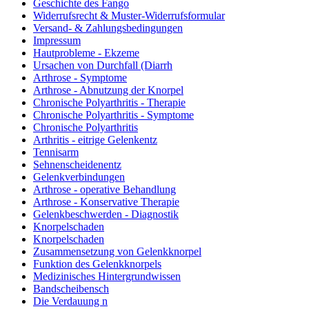
Geschichte des Fango
Widerrufsrecht & Muster-Widerrufsformular
Versand- & Zahlungsbedingungen
Impressum
Hautprobleme - Ekzeme
Ursachen von Durchfall (Diarrh
Arthrose - Symptome
Arthrose - Abnutzung der Knorpel
Chronische Polyarthritis - Therapie
Chronische Polyarthritis - Symptome
Chronische Polyarthritis
Arthritis - eitrige Gelenkentz
Tennisarm
Sehnenscheidenentz
Gelenkverbindungen
Arthrose - operative Behandlung
Arthrose - Konservative Therapie
Gelenkbeschwerden - Diagnostik
Knorpelschaden
Knorpelschaden
Zusammensetzung von Gelenkknorpel
Funktion des Gelenkknorpels
Medizinisches Hintergrundwissen
Bandscheibensch
Die Verdauung n