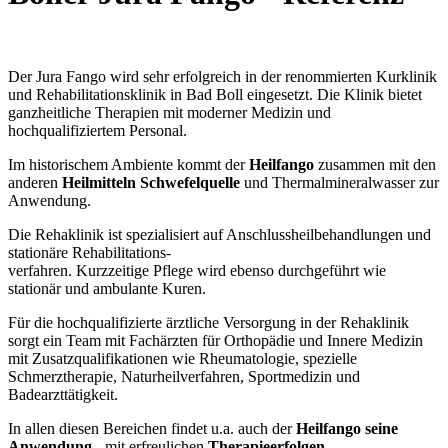
Der Jura Fango wird sehr erfolgreich in der renommierten Kurklinik
und Rehabilitationsklinik in Bad Boll eingesetzt. Die Klinik bietet
ganzheitliche Therapien mit moderner Medizin und
hochqualifiziertem Personal.
Im historischem Ambiente kommt der
Heilfango
zusammen mit den
anderen
Heilmitteln Schwefelquelle
und Thermalmineralwasser zur
Anwendung.
Die Rehaklinik ist spezialisiert auf Anschlussheilbehandlungen und
stationäre Rehabilitations-
verfahren. Kurzzeitige Pflege wird ebenso durchgeführt wie
stationär und ambulante Kuren.
Für die hochqualifizierte ärztliche Versorgung in der Rehaklinik
sorgt ein Team mit Fachärzten für Orthopädie und Innere Medizin
mit Zusatzqualifikationen wie Rheumatologie, spezielle
Schmerztherapie, Naturheilverfahren, Sportmedizin und
Badearzttätigkeit.
In allen diesen Bereichen findet u.a. auch der
Heilfango seine
Anwendung
- mit erfreulichen
Therapieerfolgen.