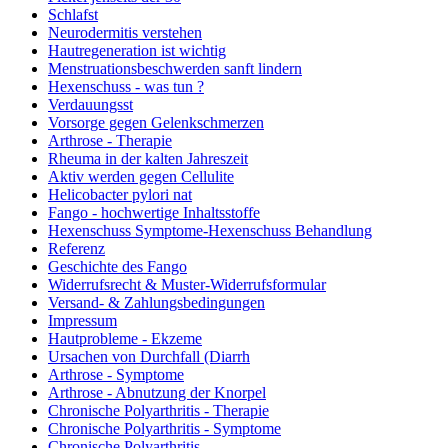
Schlafst
Neurodermitis verstehen
Hautregeneration ist wichtig
Menstruationsbeschwerden sanft lindern
Hexenschuss - was tun ?
Verdauungsst
Vorsorge gegen Gelenkschmerzen
Arthrose - Therapie
Rheuma in der kalten Jahreszeit
Aktiv werden gegen Cellulite
Helicobacter pylori nat
Fango - hochwertige Inhaltsstoffe
Hexenschuss Symptome-Hexenschuss Behandlung
Referenz
Geschichte des Fango
Widerrufsrecht & Muster-Widerrufsformular
Versand- & Zahlungsbedingungen
Impressum
Hautprobleme - Ekzeme
Ursachen von Durchfall (Diarrh
Arthrose - Symptome
Arthrose - Abnutzung der Knorpel
Chronische Polyarthritis - Therapie
Chronische Polyarthritis - Symptome
Chronische Polyarthritis