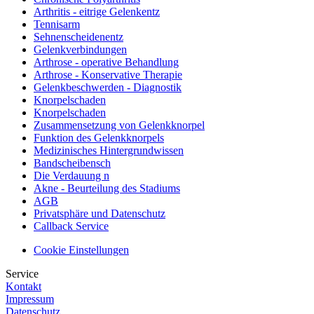
Arthritis - eitrige Gelenkentz
Tennisarm
Sehnenscheidenentz
Gelenkverbindungen
Arthrose - operative Behandlung
Arthrose - Konservative Therapie
Gelenkbeschwerden - Diagnostik
Knorpelschaden
Knorpelschaden
Zusammensetzung von Gelenkknorpel
Funktion des Gelenkknorpels
Medizinisches Hintergrundwissen
Bandscheibensch
Die Verdauung n
Akne - Beurteilung des Stadiums
AGB
Privatsphäre und Datenschutz
Callback Service
Cookie Einstellungen
Service
Kontakt
Impressum
Datenschutz