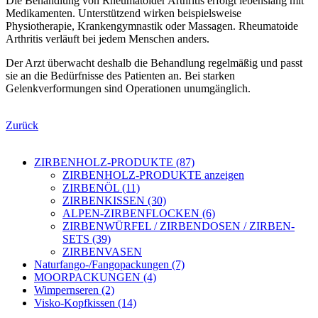
Die Behandlung von Rheumatoider Arthritis erfolgt lebenslang mit
Medikamenten. Unterstützend wirken beispielsweise
Physiotherapie, Krankengymnastik oder Massagen. Rheumatoide
Arthritis verläuft bei jedem Menschen anders.
Der Arzt überwacht deshalb die Behandlung regelmäßig und passt
sie an die Bedürfnisse des Patienten an. Bei starken
Gelenkverformungen sind Operationen unumgänglich.
Zurück
ZIRBENHOLZ-PRODUKTE (87)
ZIRBENHOLZ-PRODUKTE anzeigen
ZIRBENÖL (11)
ZIRBENKISSEN (30)
ALPEN-ZIRBENFLOCKEN (6)
ZIRBENWÜRFEL / ZIRBENDOSEN / ZIRBEN-
SETS (39)
ZIRBENVASEN
Naturfango-/Fangopackungen (7)
MOORPACKUNGEN (4)
Wimpernseren (2)
Visko-Kopfkissen (14)