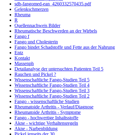
sdb-fangomed-ean_4260332570435.pdf
Gelenkschmerzen
Rheuma
R
Quellennachweis Bilder
Rheumatische Beschwerden an der Wirbels
Fango f
Fango und Cholesterin
Fango bindet Schadstoffe und Fette aus der Nahrung
Entz
Kontakt
Massenph
Detailanalyse der untersuchten Patienten Teil 5
Rauchen und Pickel ?
Wissenschaftliche Fango-Studien Teil 5
Wissenschaftliche Fango-Studien Teil 4
Wissenschaftliche Fango-Studien Teil 3
Wissenschaftliche Fango-Studien Teil 2
Fango - wissenschaftliche Studien
Rheumatoide Arthritis - Verlauf/Diagnose
Rheumatoide Arthritis - Symptome
Fango - hochwertige Inhaltsstoffe
Akne - wichtige Verhaltensregeln
Akne - Narbenbildung
Pickel jenseits der 30