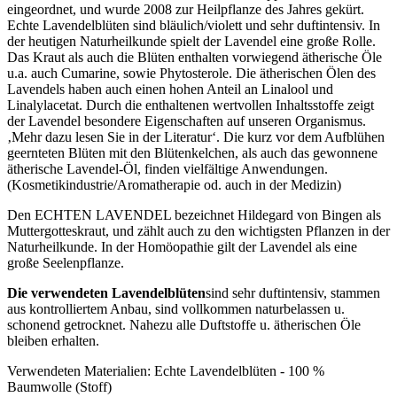
eingeordnet, und wurde 2008 zur Heilpflanze des Jahres gekürt.
Echte Lavendelblüten sind bläulich/violett und sehr duftintensiv. In
der heutigen Naturheilkunde spielt der Lavendel eine große Rolle.
Das Kraut als auch die Blüten enthalten vorwiegend ätherische Öle
u.a. auch Cumarine, sowie Phytosterole. Die ätherischen Ölen des
Lavendels haben auch einen hohen Anteil an Linalool und
Linalylacetat. Durch die enthaltenen wertvollen Inhaltsstoffe zeigt
der Lavendel besondere Eigenschaften auf unseren Organismus.
‚Mehr dazu lesen Sie in der Literatur‘. Die kurz vor dem Aufblühen
geernteten Blüten mit den Blütenkelchen, als auch das gewonnene
ätherische Lavendel-Öl, finden vielfältige Anwendungen.
(Kosmetikindustrie/Aromatherapie od. auch in der Medizin)
Den ECHTEN LAVENDEL bezeichnet Hildegard von Bingen als
Muttergotteskraut, und zählt auch zu den wichtigsten Pflanzen in der
Naturheilkunde. In der Homöopathie gilt der Lavendel als eine
große Seelenpflanze.
Die verwendeten Lavendelblüten
sind sehr duftintensiv, stammen
aus kontrolliertem Anbau, sind vollkommen naturbelassen u.
schonend getrocknet. Nahezu alle Duftstoffe u. ätherischen Öle
bleiben erhalten.
Verwendeten Materialien: Echte Lavendelblüten - 100 %
Baumwolle (Stoff)