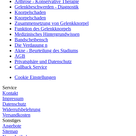
Arthrose - Konservative Therapie
Gelenkbeschwerden - Diagnostik
Knorpelschaden
Knorpelschaden
Zusammensetzung von Gelenkknorpel
Funktion des Gelenkknorpels
Medizinisches Hintergrundwissen
Bandscheibensch
Die Verdauung n
Akne - Beurteilung des Stadiums
AGB
Privatsphäre und Datenschutz
Callback Service
Cookie Einstellungen
Service
Kontakt
Impressum
Datenschutz
Widerrufsbelehrung
Versandkosten
Sonstiges
Angebote
Sitemap