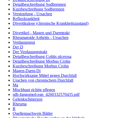
Detailbeschreibung Sodbrennen
Kurzbeschreibung Sodbrennen
Verstopfung - Ursachen
Refluxkrankheit
Divertikulose (chronische Krankheitszustand)
Divertikel - Magen und Darmtrakt
Rheumatoide Arthritis - Ursachen
Verdauungsst
Der D
Der Verdauungstrakt
Detailbeschreibung Colitis ulcerosa
Detailbeschreibung Morbus Crohn
Kurzbeschreibung Morbus Crohn
Magen-Darm-Di
Hochwirksame Mittel gegen Durchfall
Urachen von chronischem Durchfall
Ma
Mischhaut richtig pflegen
sdb-fangomed-ean_4260332570435.pdf
Gelenkschmerzen
Rheuma
R
Quellennachweis Bilder