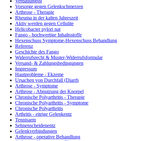
Verdauungsst
Vorsorge gegen Gelenkschmerzen
Arthrose - Therapie
Rheuma in der kalten Jahreszeit
Aktiv werden gegen Cellulite
Helicobacter pylori nat
Fango - hochwertige Inhaltsstoffe
Hexenschuss Symptome-Hexenschuss Behandlung
Referenz
Geschichte des Fango
Widerrufsrecht & Muster-Widerrufsformular
Versand- & Zahlungsbedingungen
Impressum
Hautprobleme - Ekzeme
Ursachen von Durchfall (Diarrh
Arthrose - Symptome
Arthrose - Abnutzung der Knorpel
Chronische Polyarthritis - Therapie
Chronische Polyarthritis - Symptome
Chronische Polyarthritis
Arthritis - eitrige Gelenkentz
Tennisarm
Sehnenscheidenentz
Gelenkverbindungen
Arthrose - operative Behandlung