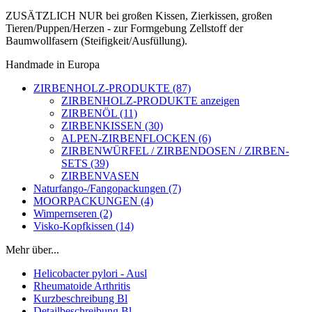
ZUSÄTZLICH NUR bei großen Kissen, Zierkissen, großen
Tieren/Puppen/Herzen - zur Formgebung Zellstoff der
Baumwollfasern (Steifigkeit/Ausfüllung).
Handmade in Europa
ZIRBENHOLZ-PRODUKTE (87)
ZIRBENHOLZ-PRODUKTE anzeigen
ZIRBENÖL (11)
ZIRBENKISSEN (30)
ALPEN-ZIRBENFLOCKEN (6)
ZIRBENWÜRFEL / ZIRBENDOSEN / ZIRBEN-
SETS (39)
ZIRBENVASEN
Naturfango-/Fangopackungen (7)
MOORPACKUNGEN (4)
Wimpernseren (2)
Visko-Kopfkissen (14)
Mehr über...
Helicobacter pylori - Ausl
Rheumatoide Arthritis
Kurzbeschreibung Bl
Detailbeschreibung Bl