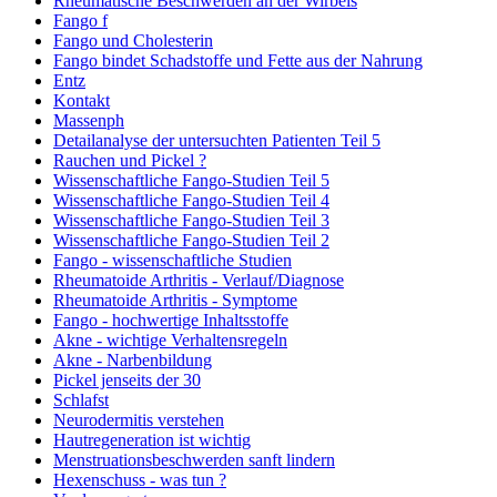
Rheumatische Beschwerden an der Wirbels
Fango f
Fango und Cholesterin
Fango bindet Schadstoffe und Fette aus der Nahrung
Entz
Kontakt
Massenph
Detailanalyse der untersuchten Patienten Teil 5
Rauchen und Pickel ?
Wissenschaftliche Fango-Studien Teil 5
Wissenschaftliche Fango-Studien Teil 4
Wissenschaftliche Fango-Studien Teil 3
Wissenschaftliche Fango-Studien Teil 2
Fango - wissenschaftliche Studien
Rheumatoide Arthritis - Verlauf/Diagnose
Rheumatoide Arthritis - Symptome
Fango - hochwertige Inhaltsstoffe
Akne - wichtige Verhaltensregeln
Akne - Narbenbildung
Pickel jenseits der 30
Schlafst
Neurodermitis verstehen
Hautregeneration ist wichtig
Menstruationsbeschwerden sanft lindern
Hexenschuss - was tun ?