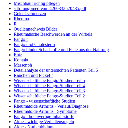
Mischhaut richtig pflegen
sdb-fangomed-ean_4260332570435.pdf
Gelenkschmerzen
Rheuma
R
Quellennachweis Bilder
Rheumatische Beschwerden an der Wirbels
Fango f
Fango und Cholesterin
Fango bindet Schadstoffe und Fette aus der Nahrung
Entz
Kontakt
Massenph
Detailanalyse der untersuchten Patienten Teil 5
Rauchen und Pickel ?
Wissenschaftliche Fango-Studien Teil 5
Wissenschaftliche Fango-Studien Teil 4
Wissenschaftliche Fango-Studien Teil 3
Wissenschaftliche Fango-Studien Teil 2
Fango - wissenschaftliche Studien
Rheumatoide Arthritis - Verlauf/Diagnose
Rheumatoide Arthritis - Symptome
Fango - hochwertige Inhaltsstoffe
Akne - wichtige Verhaltensregeln
Akne - Narbenbildung