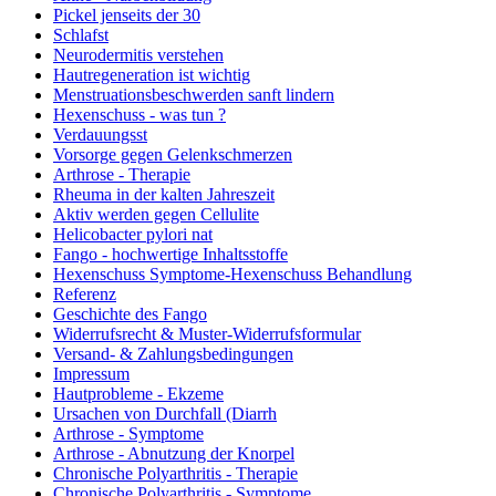
Pickel jenseits der 30
Schlafst
Neurodermitis verstehen
Hautregeneration ist wichtig
Menstruationsbeschwerden sanft lindern
Hexenschuss - was tun ?
Verdauungsst
Vorsorge gegen Gelenkschmerzen
Arthrose - Therapie
Rheuma in der kalten Jahreszeit
Aktiv werden gegen Cellulite
Helicobacter pylori nat
Fango - hochwertige Inhaltsstoffe
Hexenschuss Symptome-Hexenschuss Behandlung
Referenz
Geschichte des Fango
Widerrufsrecht & Muster-Widerrufsformular
Versand- & Zahlungsbedingungen
Impressum
Hautprobleme - Ekzeme
Ursachen von Durchfall (Diarrh
Arthrose - Symptome
Arthrose - Abnutzung der Knorpel
Chronische Polyarthritis - Therapie
Chronische Polyarthritis - Symptome