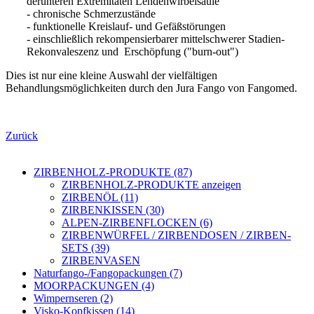
derunteren Extremitäten Lendenwirbelsäule
- chronische Schmerzustände
- funktionelle Kreislauf- und Gefäßstörungen
- einschließlich rekompensierbarer mittelschwerer Stadien-
Rekonvaleszenz und Erschöpfung ("burn-out")
Dies ist nur eine kleine Auswahl der vielfältigen
Behandlungsmöglichkeiten durch den Jura Fango von Fangomed.
Zurück
ZIRBENHOLZ-PRODUKTE (87)
ZIRBENHOLZ-PRODUKTE anzeigen
ZIRBENÖL (11)
ZIRBENKISSEN (30)
ALPEN-ZIRBENFLOCKEN (6)
ZIRBENWÜRFEL / ZIRBENDOSEN / ZIRBEN-
SETS (39)
ZIRBENVASEN
Naturfango-/Fangopackungen (7)
MOORPACKUNGEN (4)
Wimpernseren (2)
Visko-Kopfkissen (14)