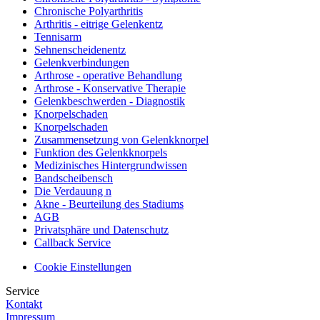
Chronische Polyarthritis
Arthritis - eitrige Gelenkentz
Tennisarm
Sehnenscheidenentz
Gelenkverbindungen
Arthrose - operative Behandlung
Arthrose - Konservative Therapie
Gelenkbeschwerden - Diagnostik
Knorpelschaden
Knorpelschaden
Zusammensetzung von Gelenkknorpel
Funktion des Gelenkknorpels
Medizinisches Hintergrundwissen
Bandscheibensch
Die Verdauung n
Akne - Beurteilung des Stadiums
AGB
Privatsphäre und Datenschutz
Callback Service
Cookie Einstellungen
Service
Kontakt
Impressum